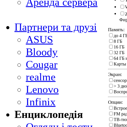
Аренда сервера
Фи
Партнери та друзі
Память:
до 4 Г
ASUS
8 ГБ
16 ГБ
Bloody
32 ГБ
64 ГБ 
Cougar
Карты
realme
Экран:
cенсо
Lenovo
> 3 дю
Воспр
Infinix
Опции:
Встро
Енциклопедія
FM ра
ТВ-тю
Огляди і тести
Blueto