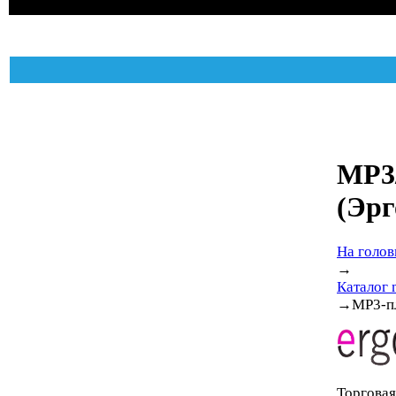
MP3/
(Эрг
На голов
→
Каталог 
→
MP3-п
Торгова