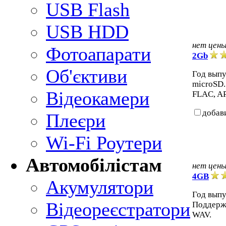
USB Flash
USB HDD
нет цен
Фотоапарати
2Gb
Об'єктиви
Год выпу
microSD
Відеокамери
FLAC, A
добав
Плеєри
Wi-Fi Роутери
Автомобілістам
нет цен
4GB
Акумулятори
Год выпу
Відеореєстратори
Поддерж
WAV.