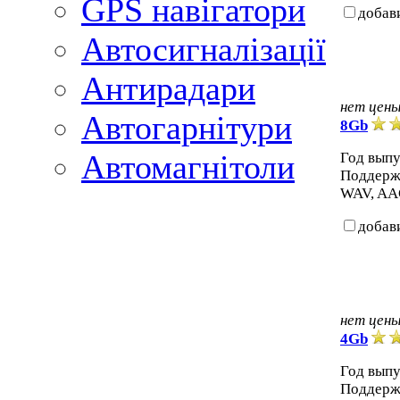
GPS навігатори
добав
Автосигналізації
Антирадари
нет цен
Автогарнітури
8Gb
Автомагнітоли
Год выпу
Поддерж
WAV, AAC
добав
нет цен
4Gb
Год выпу
Поддерж