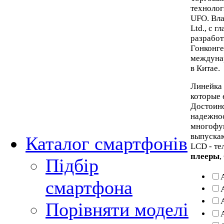
технолог
UFO. Вла
Ltd., с 
разработ
Гонконге
междунар
в Китае.
Линейка
которые 
Достоинс
надежнос
многофун
выпускаю
Каталог смартфонів
LCD - те
плееры
,
Підбір
смартфона
Порівняти моделі