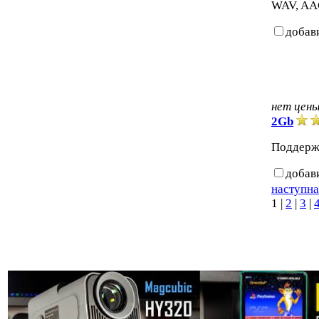
WAV, AAC
добав
нет цен
2Gb
Поддерж
добав
наступна
1
|
2
|
3
|