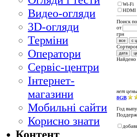
Wi-Fi
Видео-огляди
HDMI
Поиск по
3D-огляди
от
грн
Терміни
все
с 
Сортиров
Оператори
дата
ц
Найден
Сервіс-центри
Інтернет-
магазини
нет цен
8GB
Мобильні сайти
Год выпу
Поддерж
Корисно знати
добав
Контент