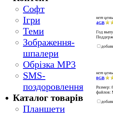
Софт
Ігри
нет цен
4GB
Теми
Год выпу
Поддерж
Зображення-
добав
шпалери
Обрізка MP3
SMS-
нет цен
8GB
поздоровлення
Размер:
файлов:
Каталог товарів
добав
Планшети