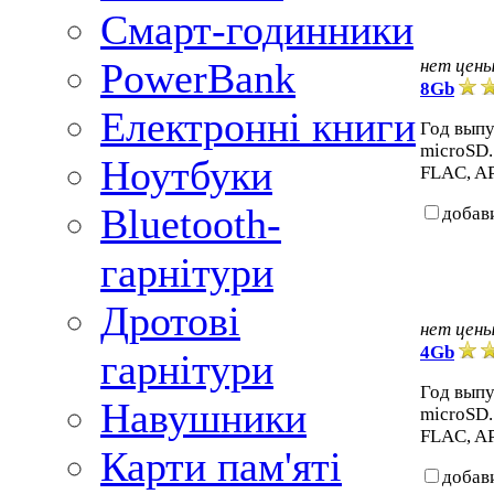
Смарт-годинники
PowerBank
нет цен
8Gb
Електронні книги
Год выпу
microSD
Ноутбуки
FLAC, A
Bluetooth-
добав
гарнітури
Дротові
нет цен
4Gb
гарнітури
Год выпу
Навушники
microSD
FLAC, A
Карти пам'яті
добав